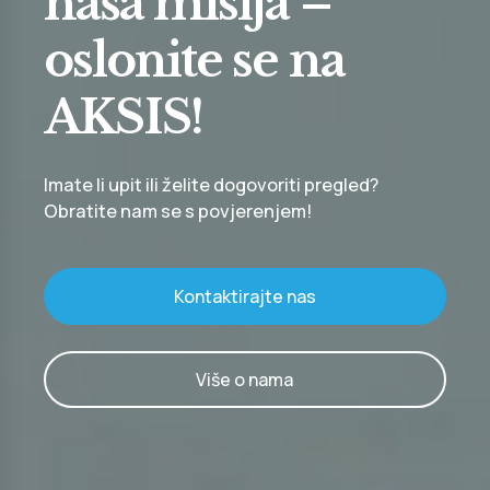
naša misija –
oslonite se na
AKSIS!
Imate li upit ili želite dogovoriti pregled?
Obratite nam se s povjerenjem!
Kontaktirajte nas
Više o nama