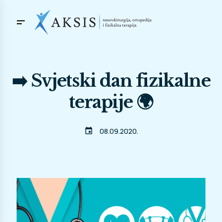
➡️ Svjetski dan fizikalne
terapije 🌍
event
08.09.2020.