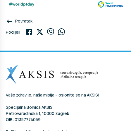
keyboard_backspace
Povratak
Podijeli
Vaše zdravlje, naša misija – oslonite se na AKSIS!
Specijalna Bolnica AKSIS
Petrovaradinska 1, 10000 Zagreb
OIB: 01357774059