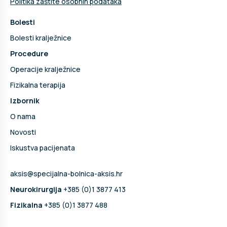
Politika zaštite osobnih podataka
Bolesti
Bolesti kralježnice
Procedure
Operacije kralježnice
Fizikalna terapija
Izbornik
O nama
Novosti
Iskustva pacijenata
aksis@specijalna-bolnica-aksis.hr
Neurokirurgija
+385 (0)1 3877 413
Fizikalna
+385 (0)1 3877 488