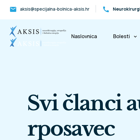
mail
call
aksis@specijalna-bolnica-aksis.hr
Neurokirurg
Naslovnica
Bolesti
keyboard_arrow_down
Bolesti k
Svi članci a
rposavec