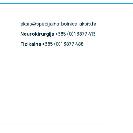
aksis@specijalna-bolnica-aksis.hr
Neurokirurgija
+385 (0)1 3877 413
Fizikalna
+385 (0)1 3877 488