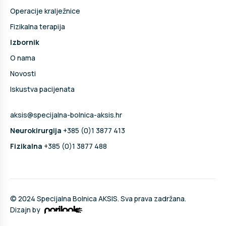
Operacije kralježnice
Fizikalna terapija
Izbornik
O nama
Novosti
Iskustva pacijenata
aksis@specijalna-bolnica-aksis.hr
Neurokirurgija
+385 (0)1 3877 413
Fizikalna
+385 (0)1 3877 488
© 2024 Specijalna Bolnica AKSIS. Sva prava zadržana.
Dizajn by