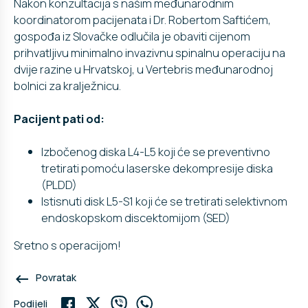
Nakon konzultacija s našim međunarodnim
koordinatorom pacijenata i Dr. Robertom Saftićem,
gospođa iz Slovačke odlučila je obaviti cijenom
prihvatljivu minimalno invazivnu spinalnu operaciju na
dvije razine u Hrvatskoj, u Vertebris međunarodnoj
bolnici za kralježnicu.
Pacijent pati od:
Izbočenog diska L4-L5 koji će se preventivno
tretirati pomoću laserske dekompresije diska
(PLDD)
Istisnuti disk L5-S1 koji će se tretirati selektivnom
endoskopskom discektomijom (SED)
Sretno s operacijom!
keyboard_backspace
Povratak
Podijeli