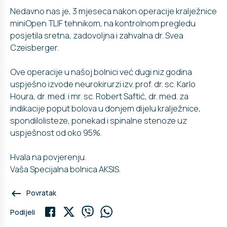
Nedavno nas je, 3 mjeseca nakon operacije kralježnice
miniOpen TLIF tehnikom, na kontrolnom pregledu
posjetila sretna, zadovoljna i zahvalna dr. Svea
Czeisberger.
Ove operacije u našoj bolnici već dugi niz godina
uspješno izvode neurokirurzi izv. prof. dr. sc. Karlo
Houra, dr. med. i mr. sc. Robert Saftić, dr. med. za
indikacije poput bolova u donjem dijelu kralježnice,
spondilolisteze, ponekad i spinalne stenoze uz
uspješnost od oko 95%.
Hvala na povjerenju.
Vaša Specijalna bolnica AKSIS.
keyboard_backspace
Povratak
Podijeli