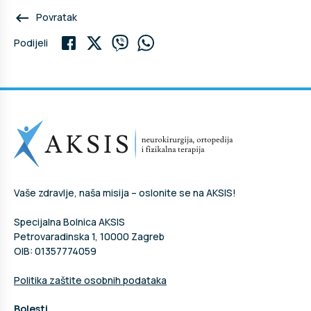
keyboard_backspace
Povratak
Podijeli
Vaše zdravlje, naša misija – oslonite se na AKSIS!
Specijalna Bolnica AKSIS
Petrovaradinska 1, 10000 Zagreb
OIB: 01357774059
Politika zaštite osobnih podataka
Bolesti