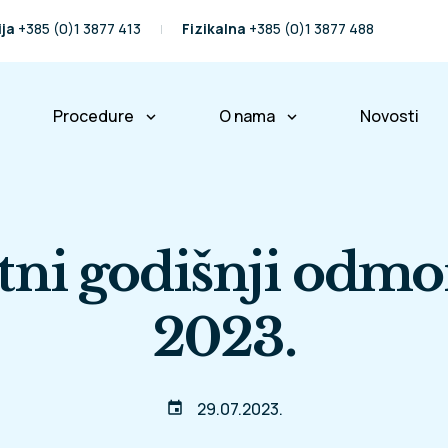
ija
+385 (0)1 3877 413
Fizikalna
+385 (0)1 3877 488
Procedure
O nama
Novosti
keyboard_arrow_down
keyboard_arrow_down
ralježnice
Operacije kralježnice
Naša priča
Fizikalna terapija
Naš tim
tni godišnji odmo
Partneri i prijatelji
Međunarodni pacijenti
2023.
Osiguravajuće kuće
Poslovne informacije
29.07.2023.
event
Pravo na pristup informacij