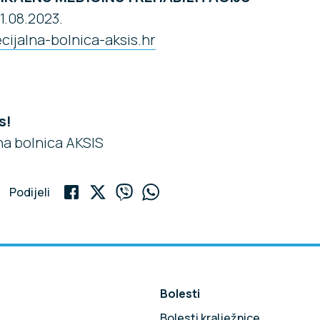
11.08.2023.
cijalna-bolnica-aksis.hr
s!
na bolnica AKSIS
Podijeli
Bolesti
Bolesti kralježnice