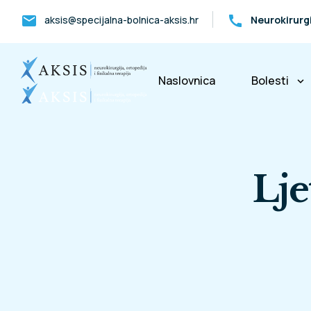
mail
call
aksis@specijalna-bolnica-aksis.hr
Neurokirurg
Naslovnica
Bolesti
keyboard_arrow_down
Bolesti k
Lje