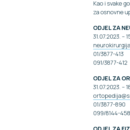
Kao i svake g
za osnovne up
ODJEL ZA N
31.07.2023. – 
neurokirurgij
01/3877-413
091/3877-412
ODJEL ZA O
31.07.2023. – 
ortopedija@sp
01/3877-890
099/8144-45
ODJEL ZA FI