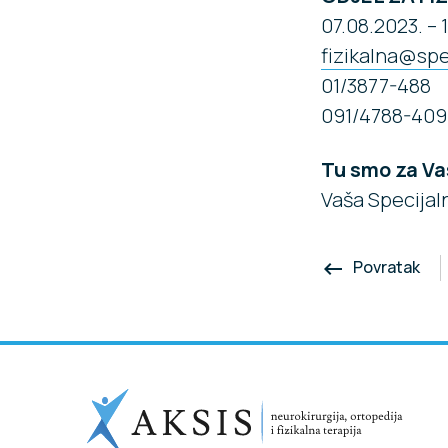
07.08.2023. – 
fizikalna@spe
01/3877-488
091/4788-409
Tu smo za Va
Vaša Specijal
Povratak
keyboard_backspace