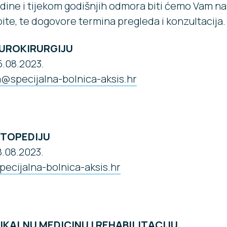
odine i tijekom godišnjih odmora biti ćemo Vam n
ite, te dogovore termina pregleda i konzultacija.
EUROKIRURGIJU
15.08.2023.
a@specijalna-bolnica-aksis.hr
RTOPEDIJU
18.08.2023.
ecijalna-bolnica-aksis.hr
8
ZIKALNU MEDICINU I REHABILITACIJU