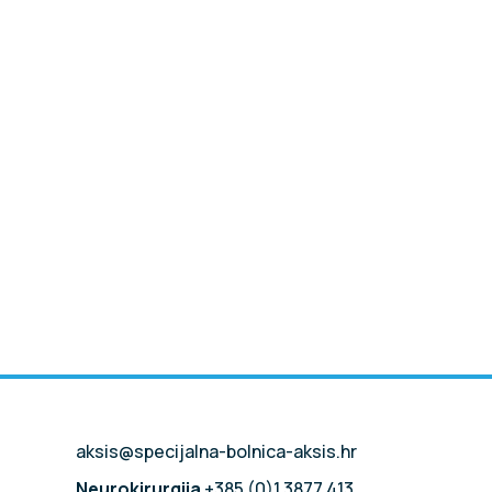
aksis@specijalna-bolnica-aksis.hr
Neurokirurgija
+385 (0)1 3877 413