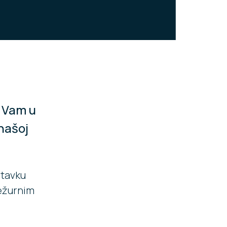
e Vam u
našoj
stavku
dežurnim