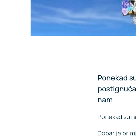
Ponekad su 
postignuća.
nam…
Ponekad su na
Dobar je primj