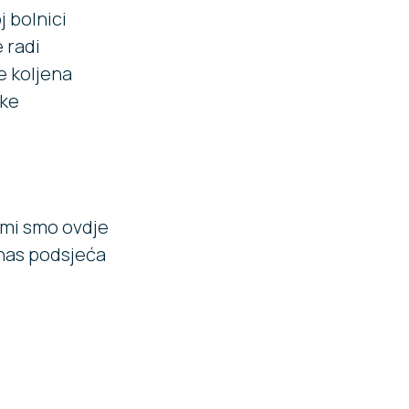
 bolnici
 radi
e koljena
čke
a mi smo ovdje
 nas podsjeća
!