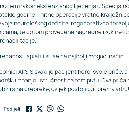
gnućem nakon ekstenzivnog liječenja u Specijalnoj
otekle godine – hitne operacije vratne kralježnice
zvoja neurološkog deficita, regenerativne terapij
nicama, te potom provedene napredne izokineti
rehabilitacije.
predanost isplatili su se na najbolji mogući način.
bolnici AKSIS svaki je pacijent heroj svoje priče, 
dršku, znanje i stručnost na tom putu. Ova priča
obzira na prepreke, uvijek postoji put prema vrhu
Podijeli