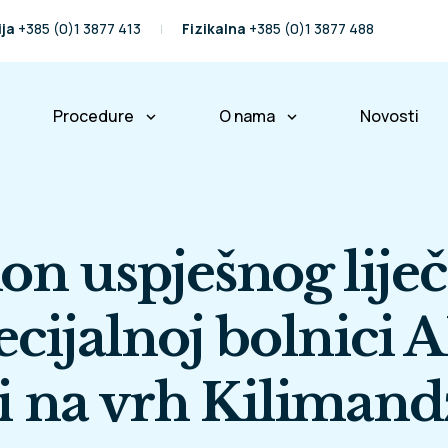
ija
+385 (0)1 3877 413
Fizikalna
+385 (0)1 3877 488
Procedure
O nama
Novosti
keyboard_arrow_down
keyboard_arrow_down
ralježnice
Operacije kralježnice
Naša priča
Fizikalna terapija
Naš tim
on uspješnog liječ
Partneri i prijatelji
Međunarodni pacijenti
ecijalnoj bolnici 
Osiguravajuće kuće
 i na vrh Kilimand
Poslovne informacije
Pravo na pristup informacij