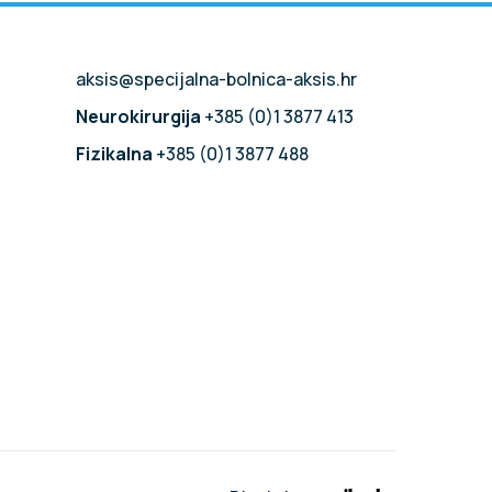
aksis@specijalna-bolnica-aksis.hr
Neurokirurgija
+385 (0)1 3877 413
Fizikalna
+385 (0)1 3877 488