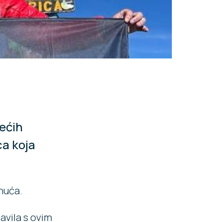
većih
ca koja
nuća.
avila s ovim