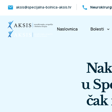
mail
call
aksis@specijalna-bolnica-aksis.hr
Neurokirurg
Naslovnica
Bolesti
keyboard_arrow_down
Bolesti k
Nak
u Sp
čak