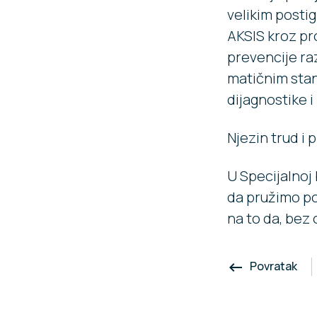
velikim posti
AKSIS kroz pr
prevencije ra
matičnim sta
dijagnostike i 
Njezin trud i 
U Specijalnoj 
da pružimo po
na to da, bez 
Povratak
keyboard_backspace