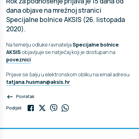
Rok za podnošenje prijava je 15 dana od
dana objave na mrežnoj stranici
Specijalne bolnice AKSIS (26. listopada
2020).
Na temelju odluke ravnatelja
Specijalne bolnice
AKSIS
objavljuje se natječaj koji je dostupan na
poveznici
.
Prijave se šalju u elektronskom obliku na email adresu:
tatjana.husman@aksis.hr
keyboard_backspace
Povratak
Podijeli