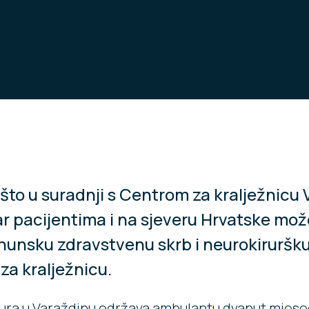
što u suradnji s Centrom za kralježnicu 
r pacijentima i na sjeveru Hrvatske mo
rhunsku zdravstvenu skrb i neurokiruršk
za kralježnicu.
oura u Varaždinu održava ambulantu dvaput mjese