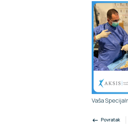
Vaša Specijal
Povratak
keyboard_backspace