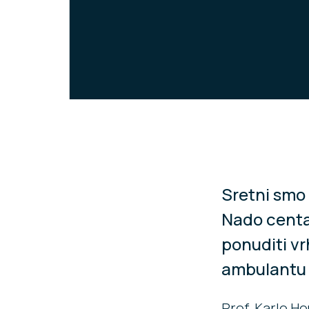
Sretni smo 
Nado centa
ponuditi v
ambulantu 
Prof. Karlo H