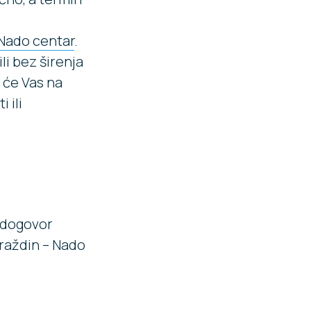
 Nado centar
.
li bez širenja
koji će Vas na
 ili
i dogovor
araždin – Nado