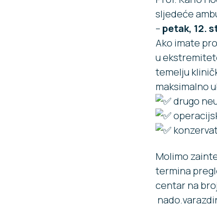
sljedeće ambu
–
petak, 12. 
Ako imate prob
u ekstremitete, 𝘃
temelju klinič
maksimalno ub
drugo neu
operacijsk
konzervati
Molimo zainte
termina pregl
centar
na bro
nado.varazdi