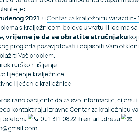
lante je:
studenog 2021.
u
Centar za kralježnicu Varaždin-
lema s kralježnicom, bolove u vratu ili leđima sa i
𝗿𝗶𝗷𝗲𝗺𝗲 𝗷𝗲 𝗱𝗮 𝘀𝗲 𝗼𝗯𝗿𝗮𝘁𝗶𝘁𝗲 𝘀𝘁𝗿𝘂𝗰̌𝗻𝗷𝗮𝗸𝘂 
kog pregleda posavjetovati i objasniti Vam otkloniti
lažiti Vaš problem.
rokirurško mišljenje
o liječenje kralježnice
vno liječenje kralježnice
resirane pacijente da za sve informacije, cijenu 
eda kontaktiraju izravno
Centar za kralježnicu V
j telefona
091-311-0822 ili email adresu
n@gmail.com.