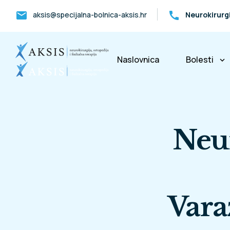
mail
call
aksis@specijalna-bolnica-aksis.hr
Neurokirurg
Naslovnica
Bolesti
keyboard_arrow_down
Bolesti k
Neu
Vara