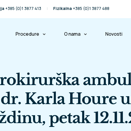
ija
+385 (0)1 3877 413
Fizikalna
+385 (0)1 3877 488
Procedure
O nama
Novosti
keyboard_arrow_down
keyboard_arrow_down
ralježnice
Operacije kralježnice
Naša priča
Fizikalna terapija
Naš tim
rokirurška ambul
Partneri i prijatelji
Međunarodni pacijenti
dr. Karla Houre u
Osiguravajuće kuće
ždinu, petak 12.11.
Poslovne informacije
Pravo na pristup informacij