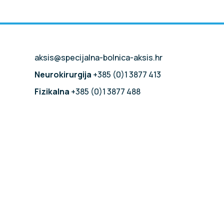
aksis@specijalna-bolnica-aksis.hr
Neurokirurgija
+385 (0)1 3877 413
Fizikalna
+385 (0)1 3877 488