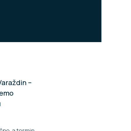
Varaždin –
žemo
u
čno, a termin