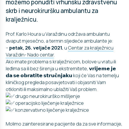
možemo ponuditi vrhunsku zdravstvenu
skrb i neurokiruršku ambulantu za
kralježnicu.
Prof. Karlo Houra u Varaždinu održava ambulantu
dvaput mjesečno, a termin sljedeće ambulante je:
–
petak, 26. veljače 2021.
u
Centar za kralježnicu
Varaždin- Nado centar
.
Ako imate problema s kralježnicom, bolove u vratu ili
leđima sa ili bez širenja u ekstremitete, 𝘃𝗿𝗶𝗷𝗲𝗺𝗲 𝗷𝗲
𝗱𝗮 𝘀𝗲 𝗼𝗯𝗿𝗮𝘁𝗶𝘁𝗲 𝘀𝘁𝗿𝘂𝗰̌𝗻𝗷𝗮𝗸𝘂 koji će Vas na temelju
kliničkog pregleda posavjetovati i objasniti Vam
otkloniti ili maksimalno ublažiti Vaš problem.
drugo neurokirurško mišljenje
operacijsko liječenje kralježnice
konzervativno liječenje kralježnice
Molimo zainteresirane pacijente da za sve informacije,