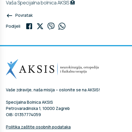
Vaša Specijalna bolnica AKSIS 🏥
keyboard_backspace
Povratak
Podijeli
Vaše zdravlje, naša misija – oslonite se na AKSIS!
Specijalna Bolnica AKSIS
Petrovaradinska 1, 10000 Zagreb
OIB: 01357774059
Politika zaštite osobnih podataka