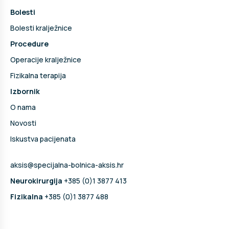
Bolesti
Bolesti kralježnice
Procedure
Operacije kralježnice
Fizikalna terapija
Izbornik
O nama
Novosti
Iskustva pacijenata
aksis@specijalna-bolnica-aksis.hr
Neurokirurgija
+385 (0)1 3877 413
Fizikalna
+385 (0)1 3877 488