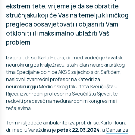
ekstremitete, vrijeme je da se obratite
stručnjaku koji će Vas na temelju kliničkog
pregleda posavjetovati i objasniti Vam
otkloniti ili maksimalno ublažiti Vaš
problem.
Izv. prof. dr. sc. Karlo Houra, dr. med. vodeći je hrvatski
neurokirurg za kralježnicu, stalni član neurokirurškog
tima Specijalne bolnice AKSIS zajedno s dr. Saftićem,
naslovni izvanredni profesor na Katedri za
neurokirurgiju Medicinskog fakulteta Sveučilišta u
Rijeci, izvanredni profesor na Sveučilištu Sjever, te
redoviti predavač na međunarodnim kongresima i
tečajevima.
Termin sljedeće ambulante izv. prof. dr. sc. Karlo Houra,
dr. med. u Varaždinu je
petak 22.03.2024.
u
Centar za