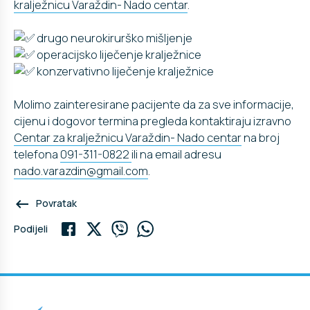
kralježnicu Varaždin- Nado centar
.
drugo neurokirurško mišljenje
operacijsko liječenje kralježnice
konzervativno liječenje kralježnice
Molimo zainteresirane pacijente da za sve informacije,
cijenu i dogovor termina pregleda kontaktiraju izravno
Centar za kralježnicu Varaždin- Nado centar
na broj
telefona
091-311-0822
ili na email adresu
nado.varazdin@gmail.com
.
keyboard_backspace
Povratak
Podijeli