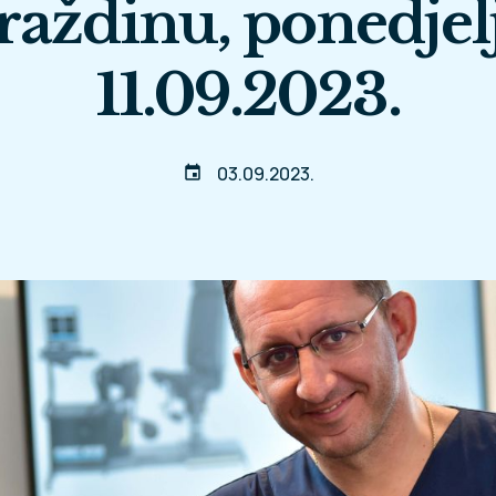
raždinu, ponedjel
11.09.2023.
03.09.2023.
event