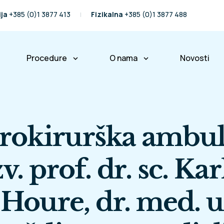
ija
+385 (0)1 3877 413
Fizikalna
+385 (0)1 3877 488
Procedure
O nama
Novosti
keyboard_arrow_down
keyboard_arrow_down
ralježnice
Operacije kralježnice
Naša priča
Fizikalna terapija
Naš tim
rokirurška ambul
Partneri i prijatelji
Međunarodni pacijenti
zv. prof. dr. sc. Kar
Osiguravajuće kuće
Houre, dr. med. u
Poslovne informacije
Pravo na pristup informacij