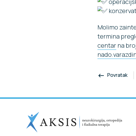
operacijsk
konzervati
Molimo zainte
termina pregl
centar
na bro
nado.varazdi
Povratak
keyboard_backspace