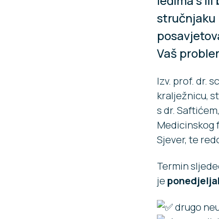
leđima s ili
stručnjaku 
posavjetova
Vaš proble
Izv. prof. dr. 
kralježnicu, 
s dr. Saftićem
Medicinskog fa
Sjever, te re
Termin sljedeć
je
ponedjelja
drugo neu