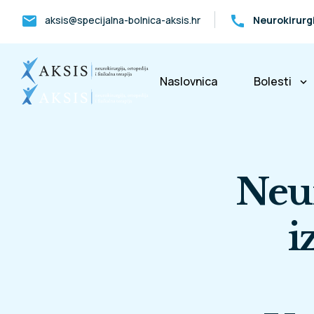
mail
call
aksis@specijalna-bolnica-aksis.hr
Neurokirurg
Naslovnica
Bolesti
keyboard_arrow_down
Bolesti k
Neu
i