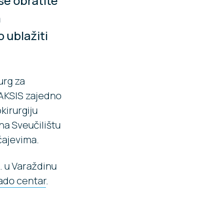
 se obratite
a
o ublažiti
rurg za
 AKSIS zajedno
kirurgiju
na Sveučilištu
čajevima.
d. u Varaždinu
Nado centar
.