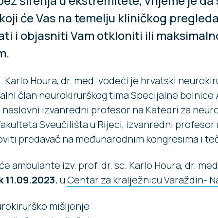
 bez širenja u ekstremitete, vrijeme je da
koji će Vas na temelju kliničkog pregled
ti i objasniti Vam otkloniti ili maksimaln
m.
sc. Karlo Houra, dr. med. vodeći je hrvatski neuroki
stalni član neurokirurškog tima Specijalne bolnice
, naslovni izvanredni profesor na Katedri za neuro
kulteta Sveučilišta u Rijeci, izvanredni profesor 
doviti predavač na međunarodnim kongresima i te
e ambulante izv. prof. dr. sc. Karlo Houra, dr. me
k 11.09.2023.
u
Centar za kralježnicu Varaždin- 
rokirurško mišljenje