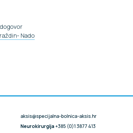
i dogovor
araždin- Nado
aksis@specijalna-bolnica-aksis.hr
Neurokirurgija
+385 (0)1 3877 413