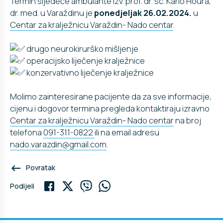
Termin sljedeće ambulante izv. prof. dr. sc. Karlo Houra,
dr. med. u Varaždinu je
ponedjeljak 26.02.2024.
u
Centar za kralježnicu Varaždin- Nado centar
.
drugo neurokirurško mišljenje
operacijsko liječenje kralježnice
konzervativno liječenje kralježnice
Molimo zainteresirane pacijente da za sve informacije,
cijenu i dogovor termina pregleda kontaktiraju izravno
Centar za kralježnicu Varaždin- Nado centar
na broj
telefona
091-311-0822
ili na email adresu
nado.varazdin@gmail.com
.
keyboard_backspace
Povratak
Podijeli