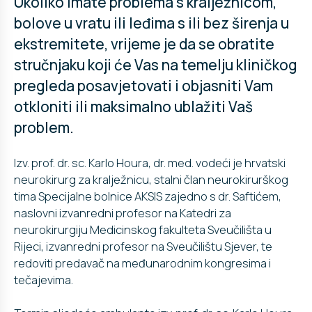
Ukoliko imate problema s kralježnicom,
bolove u vratu ili leđima s ili bez širenja u
ekstremitete, vrijeme je da se obratite
stručnjaku koji će Vas na temelju kliničkog
pregleda posavjetovati i objasniti Vam
otkloniti ili maksimalno ublažiti Vaš
problem.
Izv. prof. dr. sc. Karlo Houra, dr. med. vodeći je hrvatski
neurokirurg za kralježnicu, stalni član neurokirurškog
tima Specijalne bolnice AKSIS zajedno s dr. Saftićem,
naslovni izvanredni profesor na Katedri za
neurokirurgiju Medicinskog fakulteta Sveučilišta u
Rijeci, izvanredni profesor na Sveučilištu Sjever, te
redoviti predavač na međunarodnim kongresima i
tečajevima.