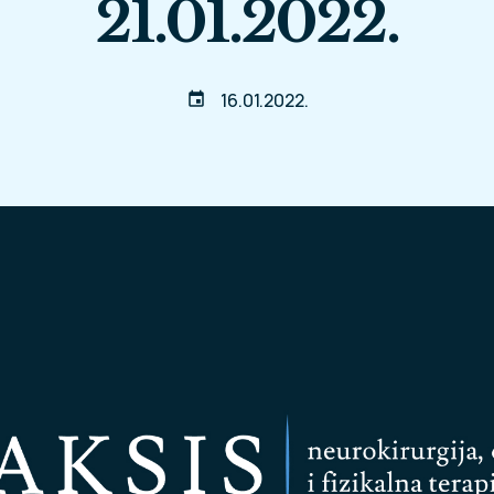
21.01.2022.
16.01.2022.
event