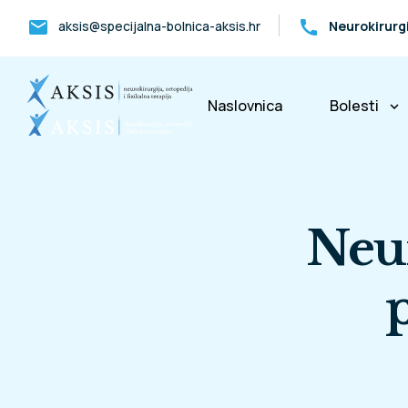
mail
call
aksis@specijalna-bolnica-aksis.hr
Neurokirurg
Naslovnica
Bolesti
keyboard_arrow_down
Bolesti k
Neu