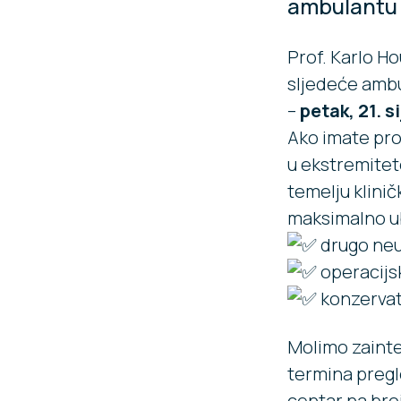
ambulantu 
Prof. Karlo H
sljedeće ambu
–
petak, 21. s
Ako imate prob
u ekstremitete, 𝘃
temelju klinič
maksimalno ub
drugo neu
operacijsk
konzervati
Molimo zainte
termina pregl
centar
na bro