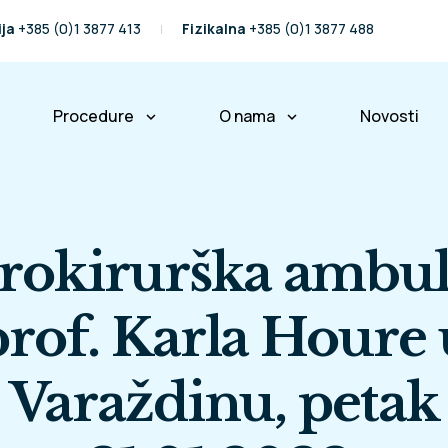
ija
+385 (0)1 3877 413
Fizikalna
+385 (0)1 3877 488
Procedure
O nama
Novosti
keyboard_arrow_down
keyboard_arrow_down
ralježnice
Operacije kralježnice
Naša priča
Fizikalna terapija
Naš tim
rokirurška ambul
Partneri i prijatelji
Međunarodni pacijenti
prof. Karla Houre 
Osiguravajuće kuće
Varaždinu, petak
Poslovne informacije
Pravo na pristup informacij