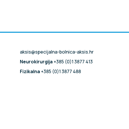
aksis@specijalna-bolnica-aksis.hr
Neurokirurgija
+385 (0)1 3877 413
Fizikalna
+385 (0)1 3877 488