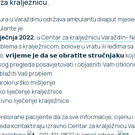
za kralježnicu.
oura u Varaždinu održava ambulantu dvaput mjese
lante je:
iječnja 2022.
u
Centar za kralježnicu Varaždin- N
lema s kralježnicom, bolove u vratu ili leđima sa i
𝗿𝗶𝗷𝗲𝗺𝗲 𝗷𝗲 𝗱𝗮 𝘀𝗲 𝗼𝗯𝗿𝗮𝘁𝗶𝘁𝗲 𝘀𝘁𝗿𝘂𝗰̌𝗻𝗷𝗮𝗸𝘂 
kog pregleda posavjetovati i objasniti Vam otkloniti
lažiti Vaš problem.
rokirurško mišljenje
o liječenje kralježnice
vno liječenje kralježnice
resirane pacijente da za sve informacije, cijenu 
eda kontaktiraju izravno
Centar za kralježnicu V
j telefona
091-311-0822 ili email adresu