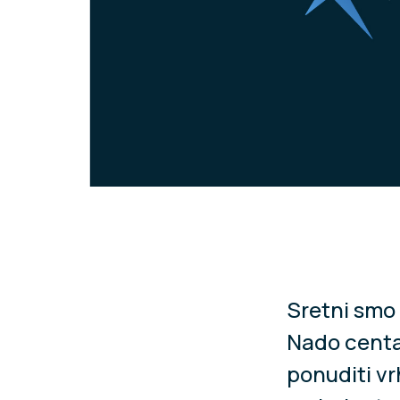
Sretni smo 
Nado centa
ponuditi v