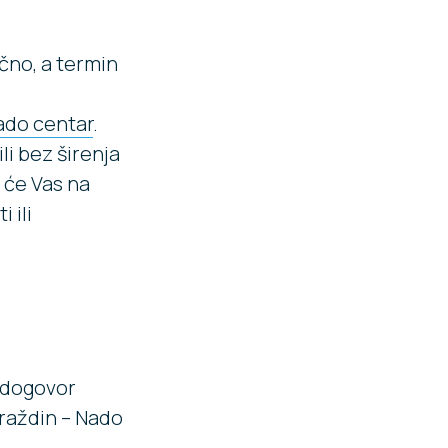
čno, a termin
ado centar
.
li bez širenja
koji će Vas na
 ili
i dogovor
araždin – Nado