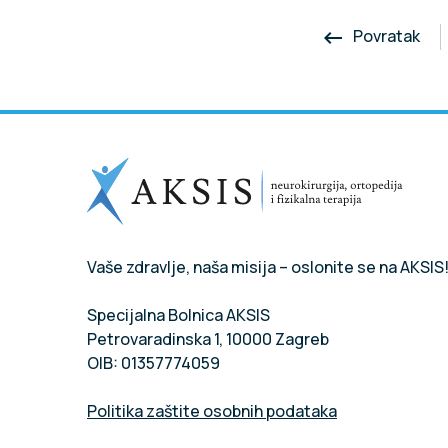
Povratak
keyboard_backspace
Vaše zdravlje, naša misija – oslonite se na AKSIS
Specijalna Bolnica AKSIS
Petrovaradinska 1, 10000 Zagreb
OIB: 01357774059
Politika zaštite osobnih podataka