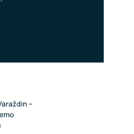
Varaždin –
žemo
u