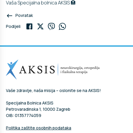
Vaša Specijalna bolnica AKSIS 🏥
keyboard_backspace
Povratak
Podijeli
Vaše zdravlje, naša misija – oslonite se na AKSIS!
Specijalna Bolnica AKSIS
Petrovaradinska 1, 10000 Zagreb
OIB: 01357774059
Politika zaštite osobnih podataka