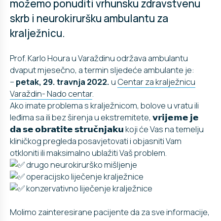
možemo ponuditi vrhunsku zdravstvenu
skrb i neurokiruršku ambulantu za
kralježnicu.
Prof. Karlo Houra u Varaždinu održava ambulantu
dvaput mjesečno, a termin sljedeće ambulante je:
–
petak, 29. travnja 2022.
u
Centar za kralježnicu
Varaždin- Nado centar
.
Ako imate problema s kralježnicom, bolove u vratu ili
leđima sa ili bez širenja u ekstremitete, 𝘃𝗿𝗶𝗷𝗲𝗺𝗲 𝗷𝗲
𝗱𝗮 𝘀𝗲 𝗼𝗯𝗿𝗮𝘁𝗶𝘁𝗲 𝘀𝘁𝗿𝘂𝗰̌𝗻𝗷𝗮𝗸𝘂 koji će Vas na temelju
kliničkog pregleda posavjetovati i objasniti Vam
otkloniti ili maksimalno ublažiti Vaš problem.
drugo neurokirurško mišljenje
operacijsko liječenje kralježnice
konzervativno liječenje kralježnice
Molimo zainteresirane pacijente da za sve informacije,