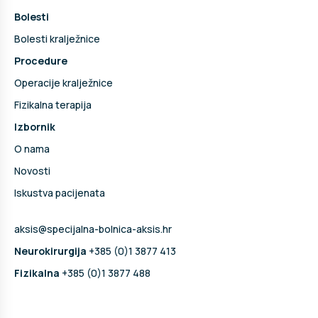
Bolesti
Bolesti kralježnice
Procedure
Operacije kralježnice
Fizikalna terapija
Izbornik
O nama
Novosti
Iskustva pacijenata
aksis@specijalna-bolnica-aksis.hr
Neurokirurgija
+385 (0)1 3877 413
Fizikalna
+385 (0)1 3877 488