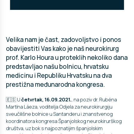
Velika nam je čast, zadovoljstvo i ponos
obavijestiti Vas kako je naš neurokirurg
prof. Karlo Houra u proteklih nekoliko dana
predstavljao našu bolnicu, hrvatsku
medicinu i Republiku Hrvatsku na dva
prestižna međunarodna kongresa.
🇪🇸 U
četvrtak, 16.09.2021.
, na poziv dr. Rubéna
Martína Láeza, voditelja Odjela za neurokirurgiju
sveučilišne bolnice u Santanderu i znanstvenog
koordinatora kongresa Španjolskog neurokirurškog
društva, uz bok s najpoznatijim španjolskim