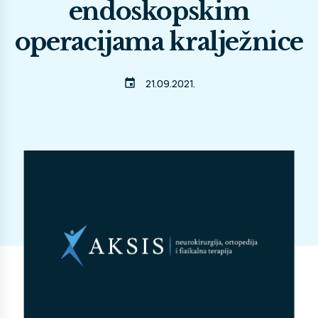
endoskopskim
operacijama kralježnice
event
21.09.2021.