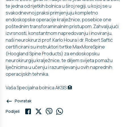
te jedna od rijetkih bolnica u široj regiji, u kojoj se u
svakodnevnoj praksi primjenjuju kompletno
endoskopske operacije kralježnice, posebice one
poštednim transforaminalnim pristupom. Zahvaljujući
izvrsnosti, konstantnom napredovanju i inoviranju,
naši neurokirurzi prof. Karlo Houra i dr. Robert Saftić
certificirani su instruktori tvrtke MaxMoreSpine
(Hoogland Spine Products) za endoskopsku
neurokirurgiju kralježnice, te diljem svijeta pomažu
liječnicima u učenju i razumijevanju ovih naprednih
operacijskih tehnika.
Vaša Specijalna bolnica AKSIS 🏥
keyboard_backspace
Povratak
Podijeli