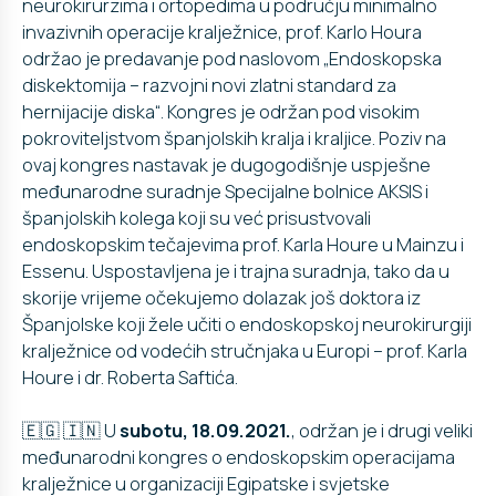
neurokirurzima i ortopedima u području minimalno
invazivnih operacije kralježnice, prof. Karlo Houra
održao je predavanje pod naslovom „Endoskopska
diskektomija – razvojni novi zlatni standard za
hernijacije diska“. Kongres je održan pod visokim
pokroviteljstvom španjolskih kralja i kraljice. Poziv na
ovaj kongres nastavak je dugogodišnje uspješne
međunarodne suradnje Specijalne bolnice AKSIS i
španjolskih kolega koji su već prisustvovali
endoskopskim tečajevima prof. Karla Houre u Mainzu i
Essenu. Uspostavljena je i trajna suradnja, tako da u
skorije vrijeme očekujemo dolazak još doktora iz
Španjolske koji žele učiti o endoskopskoj neurokirurgiji
kralježnice od vodećih stručnjaka u Europi – prof. Karla
Houre i dr. Roberta Saftića.
🇪🇬 🇮🇳 U
subotu, 18.09.2021.
, održan je i drugi veliki
međunarodni kongres o endoskopskim operacijama
kralježnice u organizaciji Egipatske i svjetske