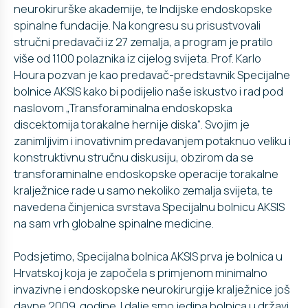
neurokirurške akademije, te Indijske endoskopske
spinalne fundacije. Na kongresu su prisustvovali
stručni predavači iz 27 zemalja, a program je pratilo
više od 1100 polaznika iz cijelog svijeta. Prof. Karlo
Houra pozvan je kao predavač-predstavnik Specijalne
bolnice AKSIS kako bi podijelio naše iskustvo i rad pod
naslovom „Transforaminalna endoskopska
discektomija torakalne hernije diska“. Svojim je
zanimljivim i inovativnim predavanjem potaknuo veliku i
konstruktivnu stručnu diskusiju, obzirom da se
transforaminalne endoskopske operacije torakalne
kralježnice rade u samo nekoliko zemalja svijeta, te
navedena činjenica svrstava Specijalnu bolnicu AKSIS
na sam vrh globalne spinalne medicine.
Podsjetimo, Specijalna bolnica AKSIS prva je bolnica u
Hrvatskoj koja je započela s primjenom minimalno
invazivne i endoskopske neurokirurgije kralježnice još
davne 2009. godine. I dalje smo jedina bolnica u državi,