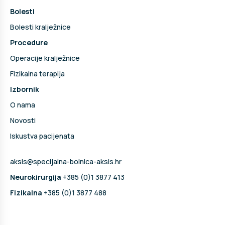
Bolesti
Bolesti kralježnice
Procedure
Operacije kralježnice
Fizikalna terapija
Izbornik
O nama
Novosti
Iskustva pacijenata
aksis@specijalna-bolnica-aksis.hr
Neurokirurgija
+385 (0)1 3877 413
Fizikalna
+385 (0)1 3877 488