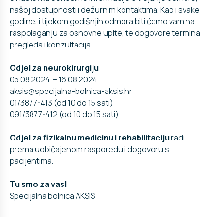
našoj dostupnosti i dežurnim kontaktima. Kao i svake
godine, i tijekom godišnjih odmora biti ćemo vam na
raspolaganju za osnovne upite, te dogovore termina
pregleda i konzultacija
Odjel za neurokirurgiju
05.08.2024. – 16.08.2024.
aksis@specijalna-bolnica-aksis.hr
01/3877-413 (od 10 do 15 sati)
091/3877-412 (od 10 do 15 sati)
Odjel za fizikalnu medicinu i rehabilitaciju
radi
prema uobičajenom rasporedu i dogovoru s
pacijentima.
Tu smo za vas!
Specijalna bolnica AKSIS