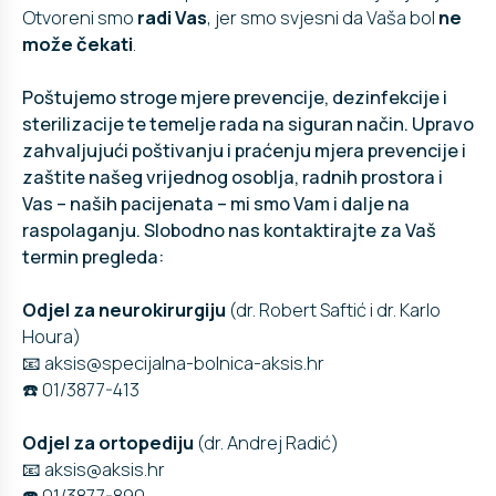
Otvoreni smo
radi Vas
, jer smo svjesni da Vaša bol
ne
može čekati
.
Poštujemo stroge mjere prevencije, dezinfekcije i
sterilizacije te temelje rada na siguran način. Upravo
zahvaljujući poštivanju i praćenju mjera prevencije i
zaštite našeg vrijednog osoblja, radnih prostora i
Vas – naših pacijenata – mi smo Vam i dalje na
raspolaganju. Slobodno nas kontaktirajte za Vaš
termin pregleda:
Odjel za neurokirurgiju
(dr. Robert Saftić i dr. Karlo
Houra)
📧 aksis@specijalna-bolnica-aksis.hr
☎️ 01/3877-413
Odjel za ortopediju
(dr. Andrej Radić)
📧 aksis@aksis.hr
☎️ 01/3877-890