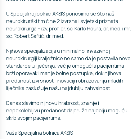
U Specijalnoj bolnici AKSIS ponosimo se što naš
neurokirurški tim čine 2 izvrsna i svjetski priznata
neurokirurga – izv. prof. dr. sc. Karlo Houra, dr. med. i mr.
sc. Robert Saftić, dr. med.
Njihova specijalizacija u minimalno-invazivnoj
neurokirurgiji kralježnice ne samo da je postavila nove
standarde u liječenju, već je omogućila pacijentima
brži oporavak i manje bolne postupke, dok njihova
predanost izvrsnosti, inovaciji i obrazovanju mladih
liječnika zaslužuje našu najdublju zahvalnost.
Danas slavimo njihovu hrabrost, znanje i
nepokolebljivu predanost da pruže najbolju moguću
skrb svojim pacijentima.
Vaša Specijalna bolnica AKSIS