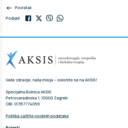
keyboard_backspace
Povratak
Podijeli
Vaše zdravlje, naša misija – oslonite se na AKSIS!
Specijalna Bolnica AKSIS
Petrovaradinska 1, 10000 Zagreb
OIB: 01357774059
Politika zaštite osobnih podataka
Bolesti