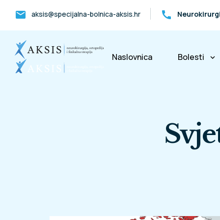
mail
call
aksis@specijalna-bolnica-aksis.hr
Neurokirurg
Naslovnica
Bolesti
keyboard_arrow_down
Bolesti k
Svje