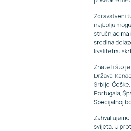
posebice med
Zdravstveni tu
najbolju mogu
stručnjacima i
sredina dolaz
kvalitetnu skrb
Znate li što j
Država, Kanad
Srbije, Češke,
Portugala, Šp
Specijalnoj bo
Zahvaljujemo s
svijeta. U pro