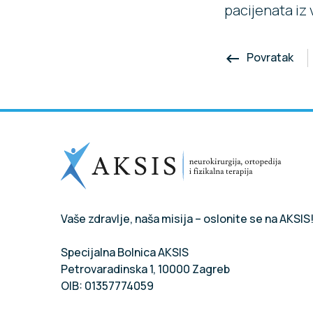
pacijenata iz 
Povratak
keyboard_backspace
Vaše zdravlje, naša misija – oslonite se na AKSIS
Specijalna Bolnica AKSIS
Petrovaradinska 1, 10000 Zagreb
OIB: 01357774059