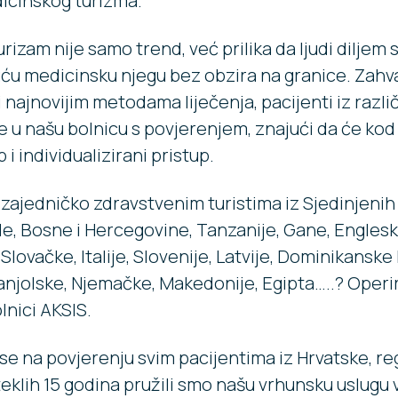
icinskog turizma.
rizam nije samo trend, već prilika da ljudi diljem s
ću medicinsku njegu bez obzira na granice. Zahva
 najnovijim metodama liječenja, pacijenti iz različi
e u našu bolnicu s povjerenjem, znajući da će kod
 i individualizirani pristup.
e zajedničko zdravstvenim turistima iz Sjedinjeni
e, Bosne i Hercegovine, Tanzanije, Gane, Engleske
 Slovačke, Italije, Slovenije, Latvije, Dominikanske
anjolske, Njemačke, Makedonije, Egipta…..? Operir
lnici AKSIS.
e na povjerenju svim pacijentima iz Hrvatske, reg
teklih 15 godina pružili smo našu vrhunsku uslugu 