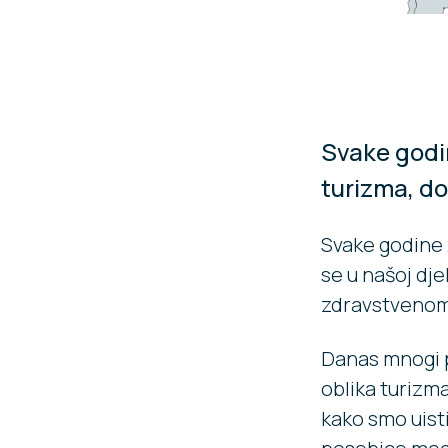
Svake godin
turizma, do
Svake godine 2
se u našoj djel
zdravstvenom
Danas mnogi p
oblika turizm
kako smo uist