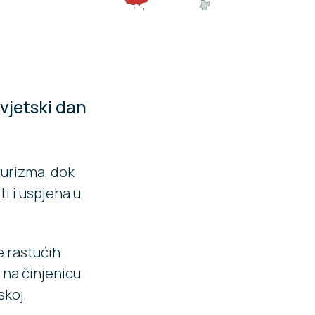
Svjetski dan
…
turizma, dok
ti i uspjeha u
 rastućih
 na činjenicu
skoj,