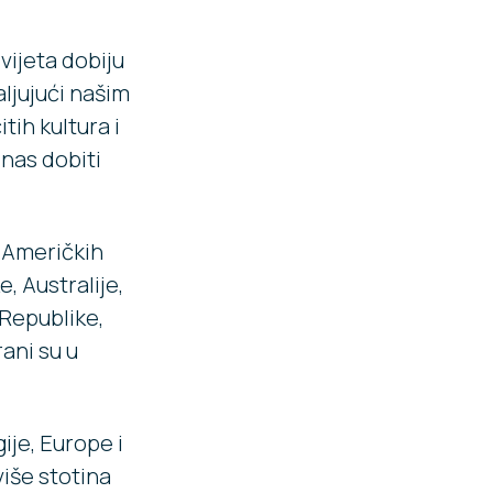
vijeta dobiju
ljujući našim
tih kultura i
 nas dobiti
h Američkih
, Australije,
 Republike,
ani su u
ije, Europe i
više stotina