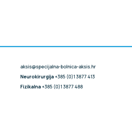
aksis@specijalna-bolnica-aksis.hr
Neurokirurgija
+385 (0)1 3877 413
Fizikalna
+385 (0)1 3877 488