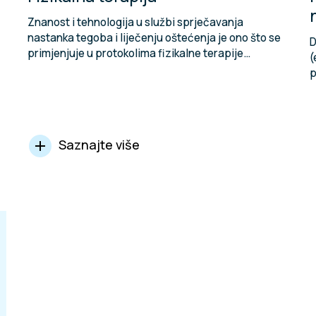
Znanost i tehnologija u službi sprječavanja
nastanka tegoba i liječenju oštećenja je ono što se
D
primjenjuje u protokolima fizikalne terapije…
(
p
Saznajte više
add