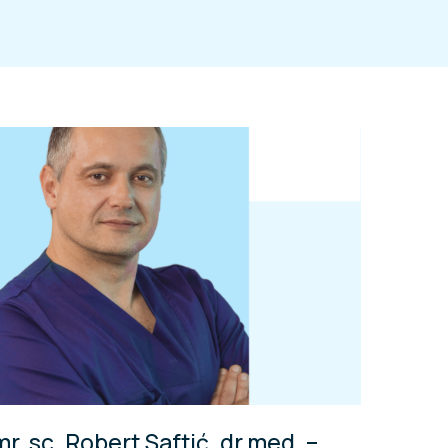
mr. sc. Robert Saftić, dr.med. –