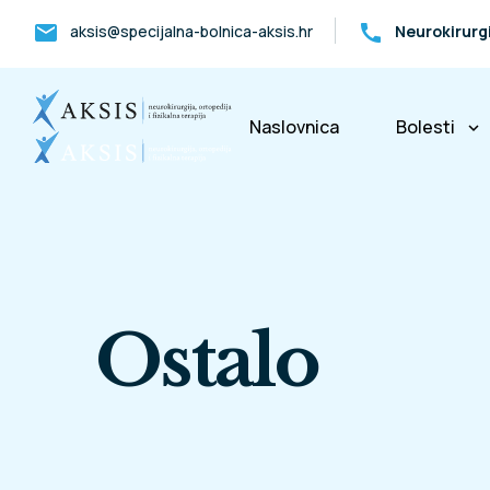
mail
call
aksis@specijalna-bolnica-aksis.hr
Neurokirurg
Naslovnica
Bolesti
keyboard_arrow_down
Bolesti k
Ostalo