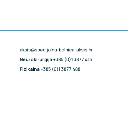
aksis@specijalna-bolnica-aksis.hr
Neurokirurgija
+385 (0)1 3877 413
Fizikalna
+385 (0)1 3877 488