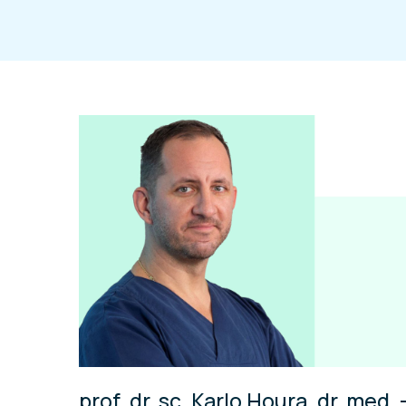
prof. dr. sc. Karlo Houra, dr. med. 