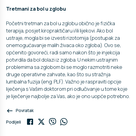
Tretmani za bol u zglobu
Početni tretman za bol u zglobu obično je fizička
terapija, posjet kiropraktičaru i/ili lijekovi. Ako bol
ustraje, mogla bi se izvesti rizotomija (postupak za
onemogućavanje malih živaca oko zgloba). Ovo se,
općenito govoreći, radi samo nakon što je injekcija
potvrdila da bol dolazi iz zgloba. U nekim ustrajnim
problemima sa zglobom bi se moglo razmotriti neke
druge operativne zahvate, kao što su stražnja
lumbalna fuzija (eng. PLF). Važno je raspraviti opcije
liječenja s Vašim doktorom pri odlučivanje u tome koje
je liječenje najbolje za Vas, ako je ono uopće potrebno.
keyboard_backspace
Povratak
Podijeli