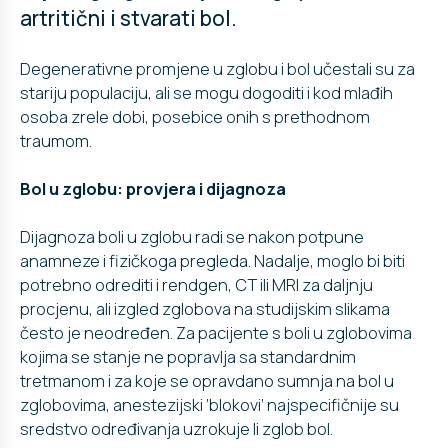
artritični i stvarati bol.
Degenerativne promjene u zglobu i bol učestali su za
stariju populaciju, ali se mogu dogoditi i kod mlađih
osoba zrele dobi, posebice onih s prethodnom
traumom.
Bol u zglobu: provjera i dijagnoza
Dijagnoza boli u zglobu radi se nakon potpune
anamneze i fizičkoga pregleda. Nadalje, moglo bi biti
potrebno odrediti i rendgen, CT ili MRI za daljnju
procjenu, ali izgled zglobova na studijskim slikama
često je neodređen. Za pacijente s boli u zglobovima
kojima se stanje ne popravlja sa standardnim
tretmanom i za koje se opravdano sumnja na bol u
zglobovima, anestezijski ‘blokovi’ najspecifičnije su
sredstvo određivanja uzrokuje li zglob bol.