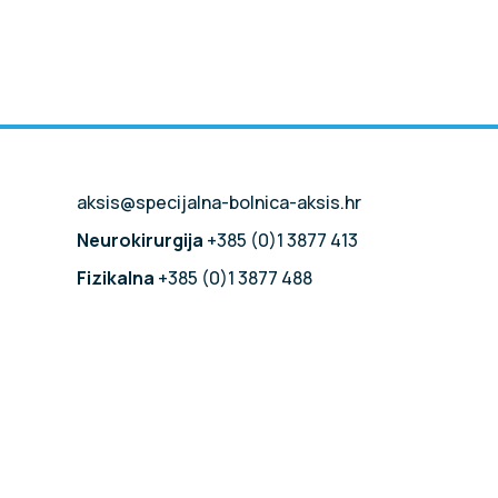
aksis@specijalna-bolnica-aksis.hr
Neurokirurgija
+385 (0)1 3877 413
Fizikalna
+385 (0)1 3877 488