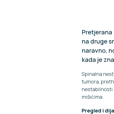
Pretjerana 
na druge sm
naravno, n
kada je zn
Spinalna nest
tumora, preth
nestabilnosti 
mišićima.
Pregled i dij