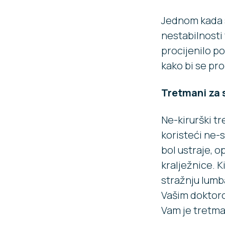
Jednom kada s
nestabilnosti 
procijenilo po
kako bi se pro
Tretmani za 
Ne-kirurški tr
koristeći ne-s
bol ustraje, o
kralježnice. K
stražnju lumba
Vašim doktorom
Vam je tretm