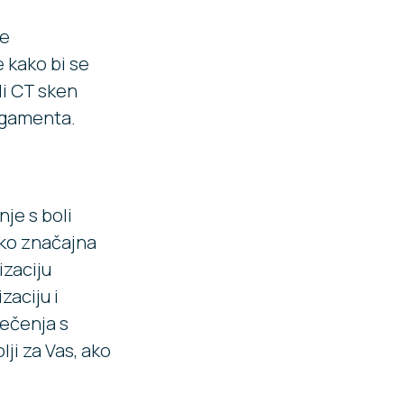
ne
e kako bi se
li CT sken
ligamenta.
nje s boli
Ako značajna
izaciju
zaciju i
ječenja s
ji za Vas, ako