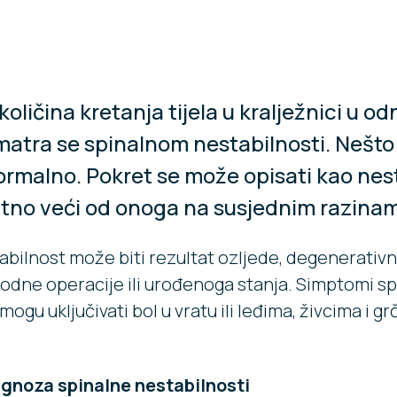
količina kretanja tijela u kralježnici u o
atra se spinalnom nestabilnosti. Nešto 
ormalno. Pokret se može opisati kao nes
atno veći od onoga na susjednim razina
abilnost može biti rezultat ozljede, degenerativ
odne operacije ili urođenoga stanja. Simptomi s
mogu uključivati bol u vratu ili leđima, živcima i g
agnoza spinalne nestabilnosti