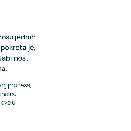
dnosu jednih
pokreta je,
tabilnost
ma.
nog procesa,
pinalne
rčeve u