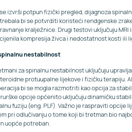
e izvrši potpun fizički pregled, dijagnoza spinal
trebala bi se potvrditi koristeći rendgenske zrak
ravnanje kralježnice. Drugi testovi uključuju MRI i
cijenila kompresija živca i nedostatnost kosti ili 
spinalnu nestabilnost
etmani za spinalnu nestabilnost uključuju upravlja
teroidne protuupalne lijekove i fizičku terapiju. 
peracija bi se mogla razmotriti kao opcija za stabil
irurške opcije općenito uključuju dinamičku stabili
lnu fuziju (eng. PLF). Važno je raspraviti opcije li
 pri odlučivanju o tome koji bi tretman bio najbol
an uopće potreban.