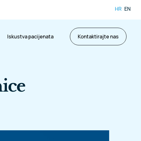
HR
EN
Iskustva pacijenata
Kontaktirajte nas
nice
ama