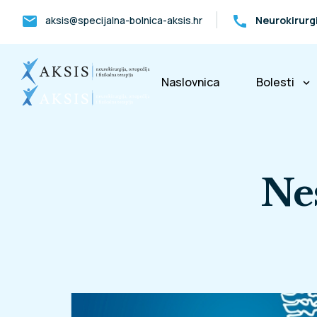
mail
call
aksis@specijalna-bolnica-aksis.hr
Neurokirurg
Naslovnica
Bolesti
keyboard_arrow_down
Bolesti k
Nes