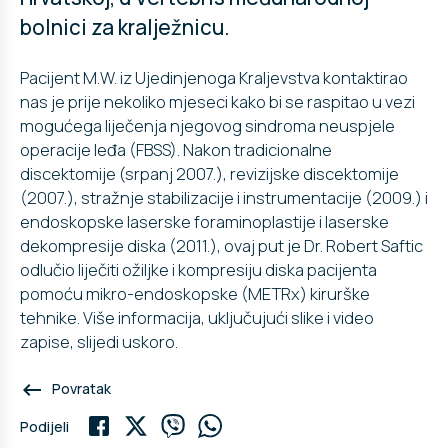
bolnici za kralježnicu.
Pacijent M.W. iz Ujedinjenoga Kraljevstva kontaktirao
nas je prije nekoliko mjeseci kako bi se raspitao u vezi
mogućega liječenja njegovog sindroma neuspjele
operacije leđa (FBSS). Nakon tradicionalne
discektomije (srpanj 2007.), revizijske discektomije
(2007.), stražnje stabilizacije i instrumentacije (2009.) i
endoskopske laserske foraminoplastije i laserske
dekompresije diska (2011.), ovaj put je Dr. Robert Saftic
odlučio liječiti ožiljke i kompresiju diska pacijenta
pomoću mikro-endoskopske (METRx) kirurške
tehnike. Više informacija, uključujući slike i video
zapise, slijedi uskoro.
keyboard_backspace
Povratak
Podijeli