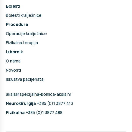
Bolesti
Bolesti kralježnice
Procedure
Operacije kralježnice
Fizikalna terapija
Izbornik
O nama
Novosti
Iskustva pacijenata
aksis@specijalna-bolnica-aksis.hr
Neurokirurgija
+385 (0)1 3877 413
Fizikalna
+385 (0)1 3877 488