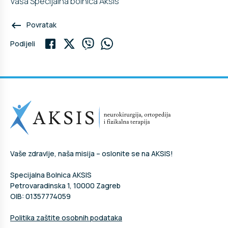
Vaša Specijalna bolnica Aksis
keyboard_backspace
Povratak
Podijeli
Vaše zdravlje, naša misija – oslonite se na AKSIS!
Specijalna Bolnica AKSIS
Petrovaradinska 1, 10000 Zagreb
OIB: 01357774059
Politika zaštite osobnih podataka