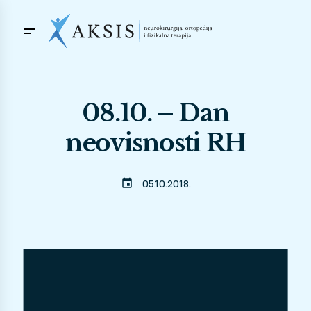
08.10. – Dan
neovisnosti RH
event
05.10.2018.