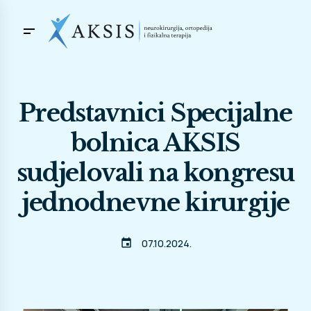
Predstavnici Specijalne
bolnica AKSIS
sudjelovali na kongresu
jednodnevne kirurgije
event
07.10.2024.