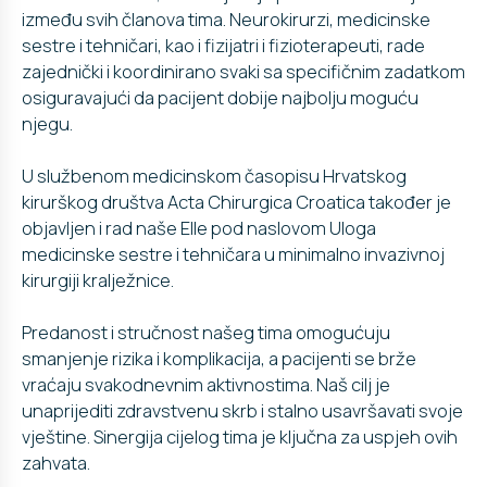
između svih članova tima. Neurokirurzi, medicinske
sestre i tehničari, kao i fizijatri i fizioterapeuti, rade
zajednički i koordinirano svaki sa specifičnim zadatkom
osiguravajući da pacijent dobije najbolju moguću
njegu.
U službenom medicinskom časopisu Hrvatskog
kirurškog društva Acta Chirurgica Croatica također je
objavljen i rad naše Elle pod naslovom Uloga
medicinske sestre i tehničara u minimalno invazivnoj
kirurgiji kralježnice.
Predanost i stručnost našeg tima omogućuju
smanjenje rizika i komplikacija, a pacijenti se brže
vraćaju svakodnevnim aktivnostima. Naš cilj je
unaprijediti zdravstvenu skrb i stalno usavršavati svoje
vještine. Sinergija cijelog tima je ključna za uspjeh ovih
zahvata.