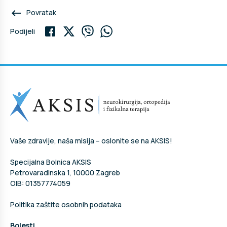
keyboard_backspace
Povratak
Podijeli
Vaše zdravlje, naša misija – oslonite se na AKSIS!
Specijalna Bolnica AKSIS
Petrovaradinska 1, 10000 Zagreb
OIB: 01357774059
Politika zaštite osobnih podataka
Bolesti