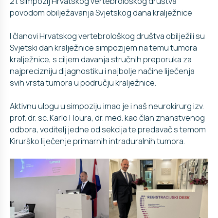
21. simpozij Hrvatskog vertebrološkog društva
povodom obilježavanja Svjetskog dana kralježnice
I članovi Hrvatskog vertebrološkog društva obilježili su
Svjetski dan kralježnice simpozijem na temu tumora
kralježnice, s ciljem davanja stručnih preporuka za
najprecizniju dijagnostiku i najbolje načine liječenja
svih vrsta tumora u području kralježnice.
Aktivnu ulogu u simpoziju imao je i naš neurokirurg izv.
prof. dr. sc. Karlo Houra, dr. med. kao član znanstvenog
odbora, voditelj jedne od sekcija te predavač s temom
Kirurško liječenje primarnih intraduralnih tumora.