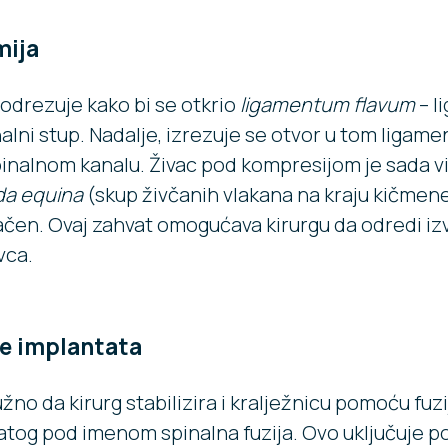
mija
 odrezuje kako bi se otkrio
ligamentum flavum
– l
lni stup. Nadalje, izrezuje se otvor u tom ligamen
inalnom kanalu. Živac pod kompresijom je sada vid
da equina
(skup živčanih vlakana na kraju kičmen
ikačen. Ovaj zahvat omogućava kirurgu da odredi iz
vca.
je implantata
no da kirurg stabilizira i kralježnicu pomoću fuzi
tog pod imenom spinalna fuzija. Ovo uključuje po