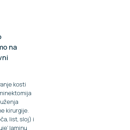
o
imo na
vni
vanje kosti
aminektomija
suženja
 kirurgije.
, list, sloj) i
uje’ laminu