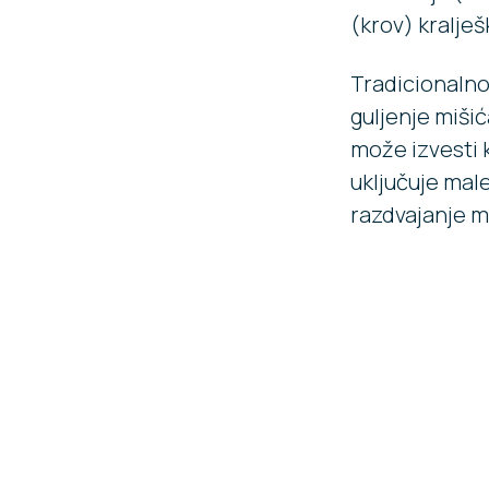
(krov) kralješ
Tradicionalno 
guljenje miši
može izvesti k
uključuje male
razdvajanje mi