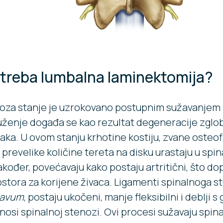
 treba lumbalna laminektomija?
noza stanje je uzrokovano postupnim sužavanjem
uženje događa se kao rezultat degeneracije zglob
aka. U ovom stanju krhotine kostiju, zvane osteofi
 prevelike količine tereta na disku urastaju u spin
akođer, povećavaju kako postaju artritični, što do
stora za korijene živaca. Ligamenti spinalnoga s
lavum
, postaju ukočeni, manje fleksibilni i deblji 
osi spinalnoj stenozi. Ovi procesi sužavaju spinal