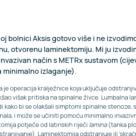
oj bolnici Aksis gotovo više i ne izvodim
nu, otvorenu laminektomiju. Mi ju izvod
invazivan način s METRx sustavom (cije
a minimalno izlaganje).
je operacija kralježnice koja uključuje odstranji
akšao višak pritiska na spinalne živce. Lumbalna l
di kako bi se olakšali simptomi spinalne stenoze, 
nala, i može se učiniti pomoću minimalno invazivne
omija potječe od latinskih riječi
lamina
(tanka ploča
tranjivanje). Laminektomija odstranjuje ili ‘skrać