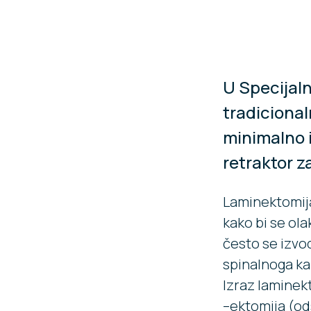
U Specijaln
tradicional
minimalno 
retraktor z
Laminektomija 
kako bi se ol
često se izvo
spinalnoga ka
Izraz laminekt
–ektomija (ods