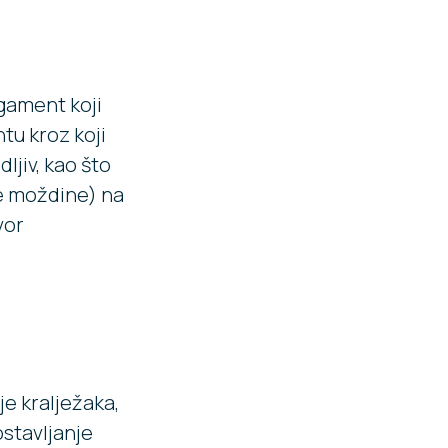
igament koji
tu kroz koji
ljiv, kao što
e moždine) na
vor
je kralježaka,
stavljanje