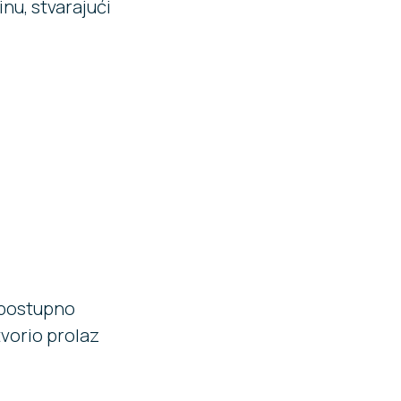
nu, stvarajući
i postupno
stvorio prolaz