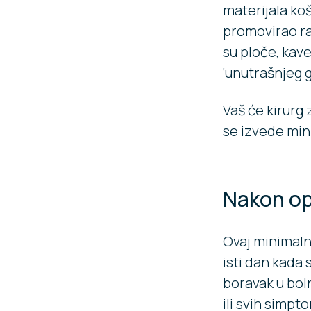
materijala ko
promovirao ras
su ploče, kave
‘unutrašnjeg g
Vaš će kirurg 
se izvede min
Nakon op
Ovaj minimal
isti dan kada 
boravak u boln
ili svih simpt