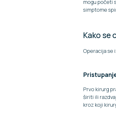
mogu početi sm
simptome spi
Kako se o
Operacija se i
Pristupanje
Prvo kirurg pr
širiti ili razd
kroz koji kiru