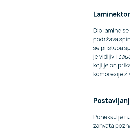
Laminekto
Dio lamine se
podržava spina
se pristupa sp
je vidljiv i
cau
koji je on pr
kompresije ži
Postavljan
Ponekad je nuž
zahvata pozna