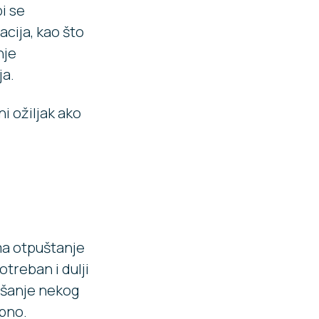
i se
acija, kao što
nje
ja.
i ožiljak ako
ma otpuštanje
otreban i dulji
ljšanje nekog
upno.