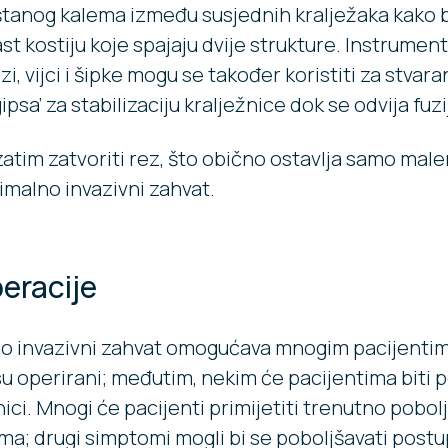
štanog kalema između susjednih kralježaka kako b
t kostiju koje spajaju dvije strukture. Instrument
zi, vijci i šipke mogu se također koristiti za stvara
ipsa’ za stabilizaciju kralježnice dok se odvija fuzi
zatim zatvoriti rez, što obično ostavlja samo malen
imalno invazivni zahvat.
eracije
no invazivni zahvat omogućava mnogim pacijenti
su operirani; međutim, nekim će pacijentima biti p
ici. Mnogi će pacijenti primijetiti trenutno pobo
oma; drugi simptomi mogli bi se poboljšavati post