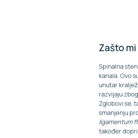
Zašto mi
Spinalna ste
kanala. Ovo s
unutar kraljež
razvijaju zbog
Zglobovi se, t
smanjenju pro
ligamentum f
također doprin