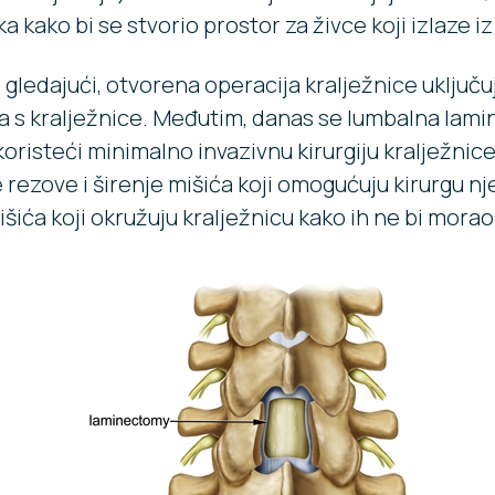
ka kako bi se stvorio prostor za živce koji izlaze iz
gledajući, otvorena operacija kralježnice uključuj
ća s kralježnice. Međutim, danas se lumbalna lam
oristeći minimalno invazivnu kirurgiju kralježnice,
 rezove i širenje mišića koji omogućuju kirurgu n
šića koji okružuju kralježnicu kako ih ne bi morao