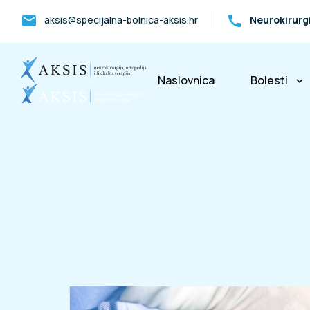
mail
call
aksis@specijalna-bolnica-aksis.hr
Neurokirurg
Naslovnica
Bolesti
keyboard_arrow_down
Bolesti k