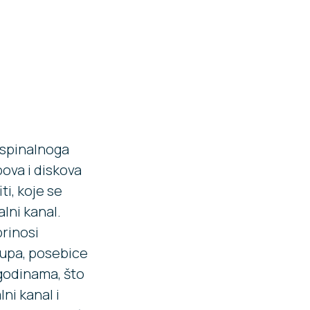
 spinalnoga
ova i diskova
ti, koje se
alni kanal.
prinosi
tupa, posebice
s godinama, što
ni kanal i