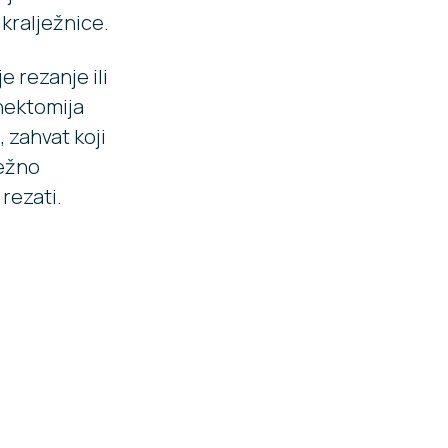
 kralježnice.
e rezanje ili
inektomija
 zahvat koji
ježno
 rezati.